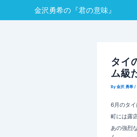
Post
金沢勇希の『君の意味』
navigation
タイ
ム級
By
金沢 勇希
/
6月のタ
町には露
あの強烈
ん。