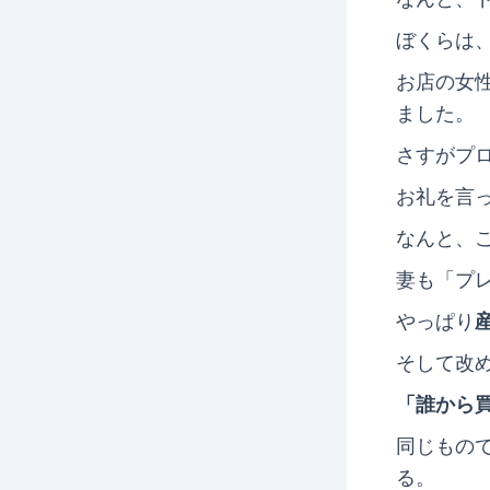
ぼくらは
お店の女
ました。
さすがプ
お礼を言
なんと、
妻も「プ
やっぱり
そして改
「誰から
同じもの
る。