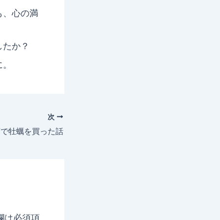
も、心の満
したか？
に。
次
店で牡蠣を買った話
欄は必須項