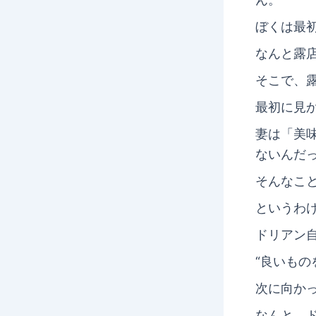
ぼくは最
なんと露
そこで、
最初に見
妻は「美
ないんだ
そんなこ
というわ
ドリアン
“良いも
次に向か
なんと、