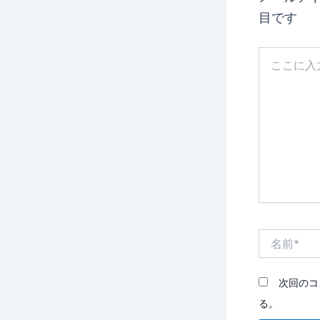
目です
こ
こ
に
入
力…
名
前
*
次回のコ
る。