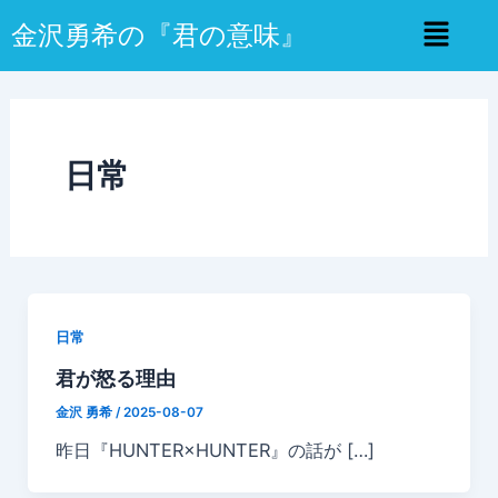
投
メ
金沢勇希の『君の意味』
稿
ニ
ュ
の
ー
ペ
ー
ジ
日常
送
り
日常
君が怒る理由
金沢 勇希
/
2025-08-07
昨日『HUNTER×HUNTER』の話が […]