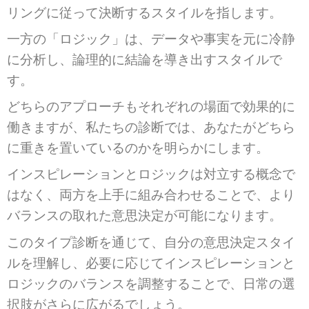
リングに従って決断する
スタイルを指します。
一方の「ロジック」は、
データや事実を元に冷静
に分析し、
論理的に結論を導き出すスタイルで
す。
どちらのアプローチも
それぞれの場面で効果的に
働きますが、
私たちの診断では、
あなたがどちら
に重きを置いているのかを
明らかにします。
インスピレーションとロジックは
対立する概念で
はなく、
両方を上手に組み合わせることで、
より
バランスの取れた
意思決定が可能になります。
このタイプ診断を通じて、
自分の意思決定スタイ
ルを理解し、
必要に応じてインスピレーションと
ロジックのバランスを調整することで、
日常の選
択肢がさらに広がるでしょう。