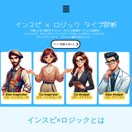
メ
ニ
ュ
ー
インスピ×ロジックとは