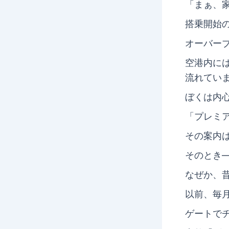
「まぁ、
搭乗開始
オーバー
空港内に
流れてい
ぼくは内
「プレミ
その案内
そのとき
なぜか、
以前、毎
ゲートで