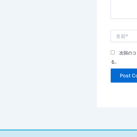
名
前
*
次回のコ
る。