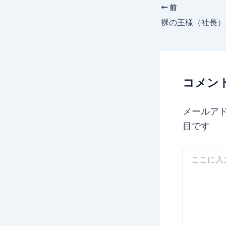
前
コメン
メールア
目です
こ
こ
に
入
力…