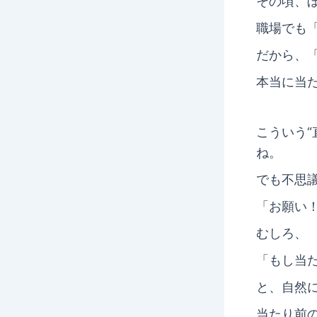
その頃、
職場でも
だから、
本当に当
こういう
ね。
でも不思
「お願い
むしろ、
「もし当
と、自然に
当たり前