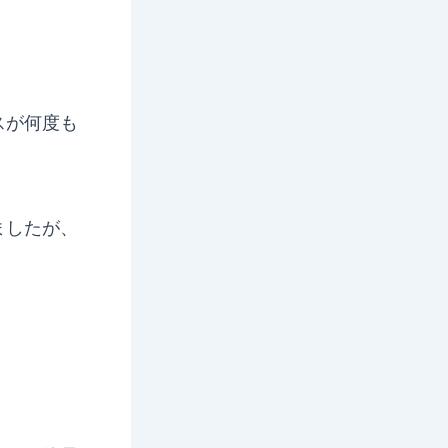
。
スが何度も
ましたが、