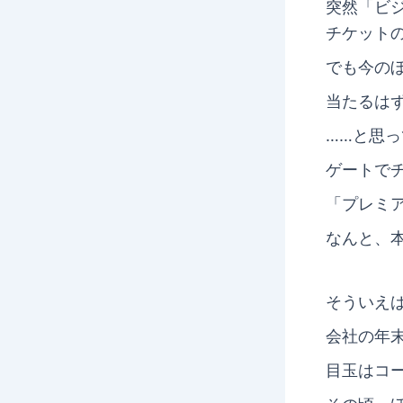
突然「ビ
チケット
でも今の
当たるは
……と思
ゲートで
「プレミ
なんと、
そういえ
会社の年
目玉はコ