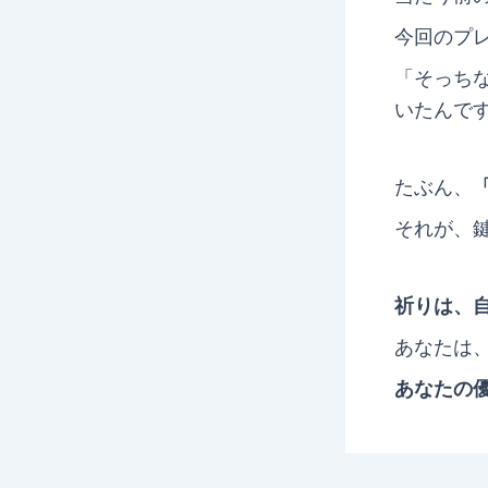
今回のプ
「そっち
いたんで
たぶん、
それが、
祈りは、
あなたは
あなたの