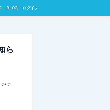
S
BLOG
ログイン
知ら
たので、