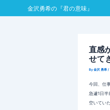
Post
金沢勇希の『君の意味』
navigation
直感
せて
By
金沢 勇希
/
今回、仕
急遽1日
空いてい