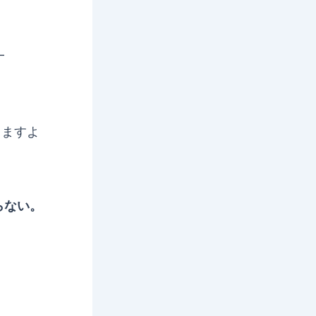
―
りますよ
らない。