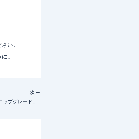
。
ださい。
うに。
次
直感がフライトのアップグレードを知らせてきた話