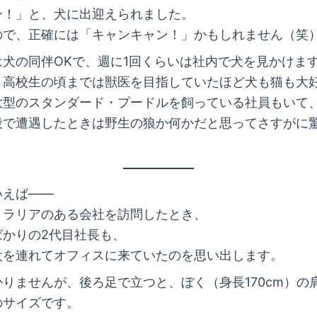
ン！」と、犬に出迎えられました。
ので、正確には「キャンキャン！」かもしれません（笑
は犬の同伴OKで、週に1回くらいは社内で犬を見かけま
、高校生の頃までは獣医を目指していたほど犬も猫も大
大型のスタンダード・プードルを飼っている社員もいて
段で遭遇したときは野生の狼か何かだと思ってさすがに
いえば――
トラリアのある会社を訪問したとき、
ばかりの2代目社長も、
犬を連れてオフィスに来ていたのを思い出します。
りませんが、後ろ足で立つと、ぼく（身長170cm）の
のサイズです。