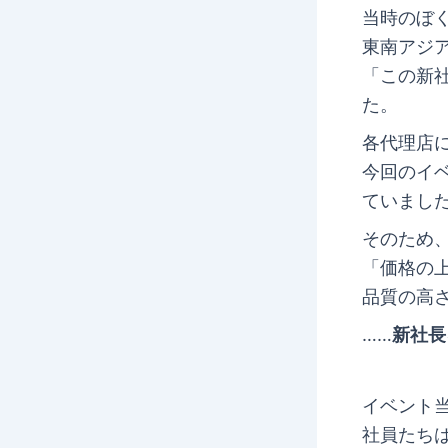
当時のぼ
東南アジ
「この新
た。
各代理店
今回のイ
ていまし
そのため
「価格の
品質の高
……
新社長
イベント
社員たち