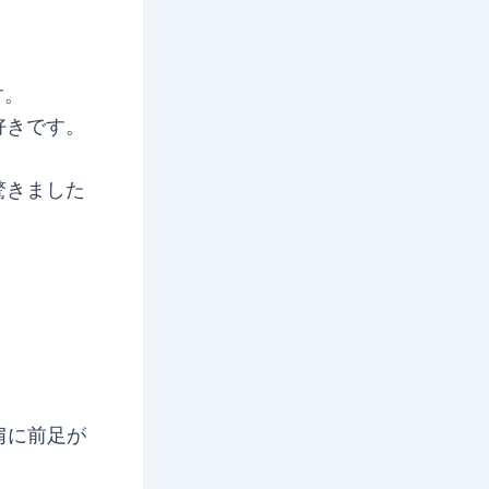
）
す。
好きです。
、
驚きました
肩に前足が