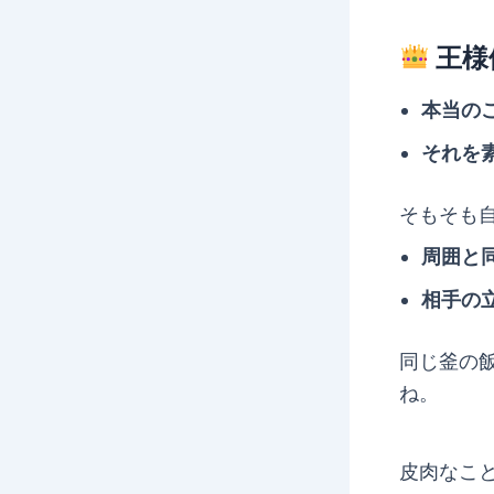
王様
本当の
それを
そもそも
周囲と
相手の
同じ釜の
ね。
皮肉なこ