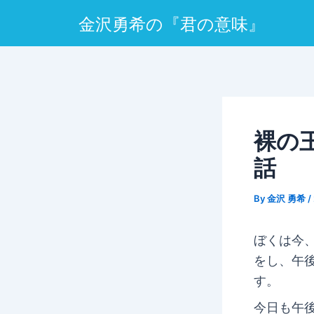
Post
金沢勇希の『君の意味』
navigation
裸の
話
By
金沢 勇希
/
ぼくは今
をし、午
す。
今日も午