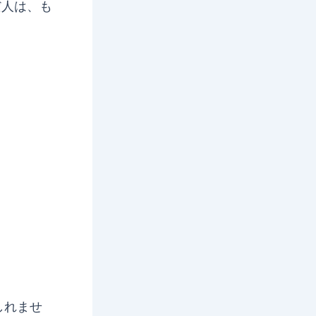
だ人は、も
しれませ