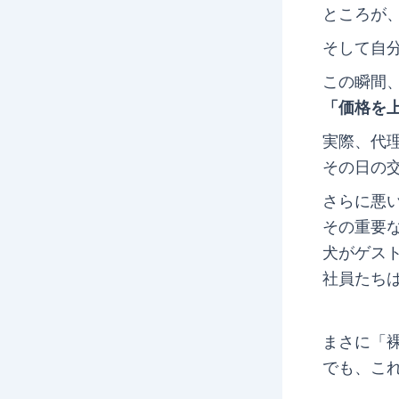
ところが
そして自
この瞬間
「価格を
実際、代
その日の
さらに悪
その重要
犬がゲス
社員たち
まさに「
でも、こ