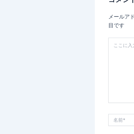
メールア
目です
こ
こ
に
入
力…
名
前
*