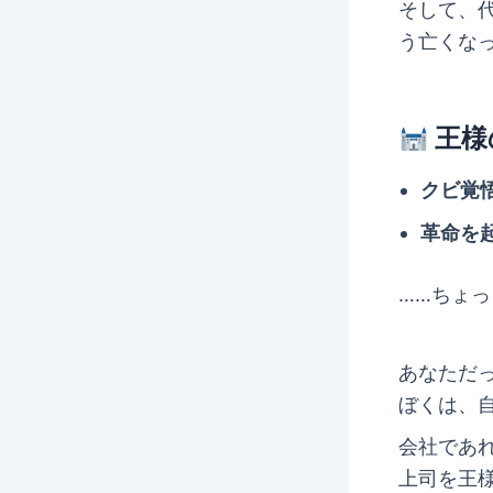
そして、
う亡くな
王様
クビ覚
革命を
……ちょ
あなただ
ぼくは、
会社であ
上司を王