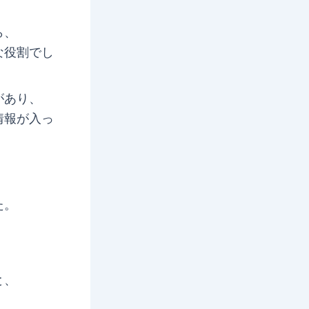
ら、
な役割でし
があり、
情報が入っ
、
た。
と、