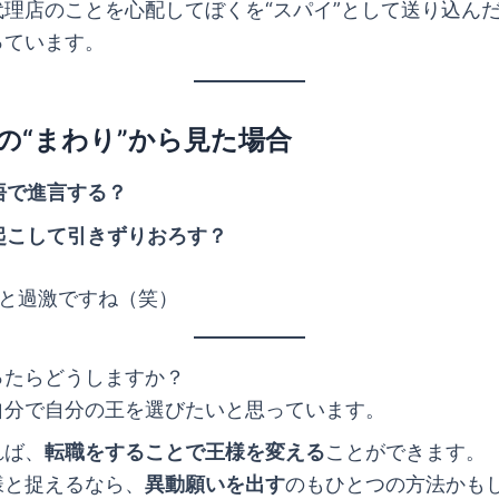
代理店のことを心配してぼくを“スパイ”として送り込ん
っています。
の“まわり”から見た場合
悟で進言する？
起こして引きずりおろす？
っと過激ですね（笑）
ったらどうしますか？
自分で自分の王を選びたいと思っています。
れば、
転職をすることで王様を変える
ことができます。
様と捉えるなら、
異動願いを出す
のもひとつの方法かも