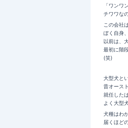
「ワンワ
チワワな
この会社
ぼく自身
以前は、
最初に階
(笑)
大型犬と
昔オース
就任した
よく大型
犬種はわか
届くほど