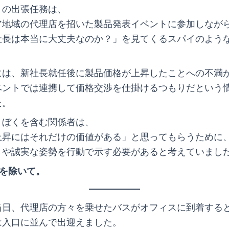
くの出張任務は、
ア地域の代理店を招いた製品発表イベントに参加しなが
社長は本当に大丈夫なのか？」を見てくるスパイのよう
には、新社長就任後に製品価格が上昇したことへの不満
ベントでは連携して価格交渉を仕掛けるつもりだという
た。
、ぼくを含む関係者は、
上昇にはそれだけの価値がある」と思ってもらうために
さや誠実な姿勢を行動で示す必要があると考えていまし
を除いて。
当日、代理店の方々を乗せたバスがオフィスに到着する
は入口に並んで出迎えました。